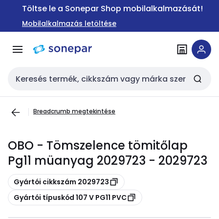
Ugrás a
Ugrás a
Töltse le a Sonepar Shop mobilalkalmazását!
navigációhoz
tartalomra
Mobilalkalmazás letöltése
Keresési bemenet
Breadcrumb megtekintése
OBO - Tömszelence tömitőlap
Pg11 müanyag 2029723 - 2029723
Másolás
Gyártói cikkszám 2029723
Másolás
Gyártói típuskód 107 V PG11 PVC