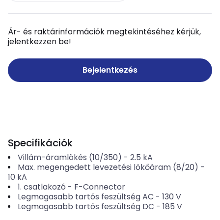
Ár- és raktárinformációk megtekintéséhez kérjük,
jelentkezzen be!
Bejelentkezés
Specifikációk
Villám-áramlökés (10/350)
-
2.5
kA
Max. megengedett levezetési lökőáram (8/20)
-
10
kA
1. csatlakozó
-
F-Connector
Legmagasabb tartós feszültség AC
-
130
V
Legmagasabb tartós feszültség DC
-
185
V