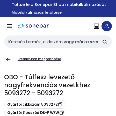
Ugrás a
Ugrás a
Töltse le a Sonepar Shop mobilalkalmazását!
navigációhoz
tartalomra
Mobilalkalmazás letöltése
Keresési bemenet
Breadcrumb megtekintése
OBO - Túlfesz levezető
nagyfrekvenciás vezetkhez
5093272 - 5093272
Másolás
Gyártói cikkszám 5093272
Másolás
Gyártói típuskód DS-F W/W