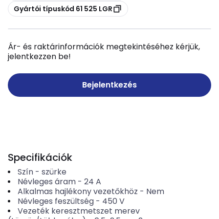
Másolás
Gyártói típuskód 61 525 LGR
Ár- és raktárinformációk megtekintéséhez kérjük,
jelentkezzen be!
Bejelentkezés
Specifikációk
Szín
-
szürke
Névleges áram
-
24
A
Alkalmas hajlékony vezetőkhöz
-
Nem
Névleges feszültség
-
450
V
Vezeték keresztmetszet merev