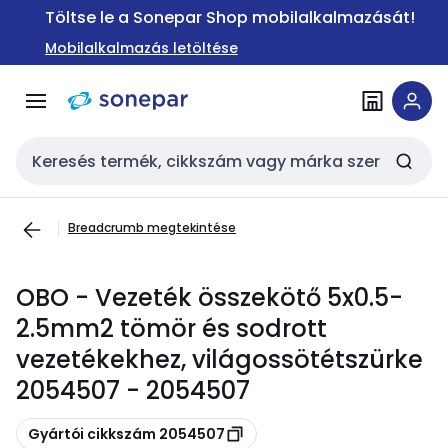
Ugrás a
Ugrás a
Töltse le a Sonepar Shop mobilalkalmazását!
navigációhoz
tartalomra
Mobilalkalmazás letöltése
Keresési bemenet
Breadcrumb megtekintése
OBO - Vezeték összekötő 5x0.5-
2.5mm2 tömör és sodrott
vezetékekhez, világossötétszürke
2054507 - 2054507
Másolás
Gyártói cikkszám 2054507