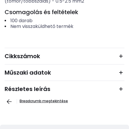
(tömör/többszálas)
-
0.5-2.5
mm2
Csomagolás és feltételek
100
darab
Nem visszaküldhető termék
Cikkszámok
Műszaki adatok
Részletes leírás
Breadcrumb megtekintése