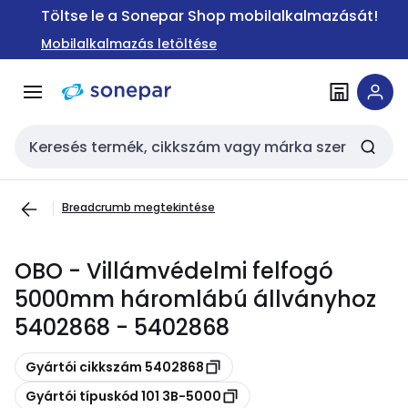
Ugrás a
Ugrás a
Töltse le a Sonepar Shop mobilalkalmazását!
navigációhoz
tartalomra
Mobilalkalmazás letöltése
Keresési bemenet
Breadcrumb megtekintése
OBO - Villámvédelmi felfogó
5000mm háromlábú állványhoz
5402868 - 5402868
Másolás
Gyártói cikkszám 5402868
Másolás
Gyártói típuskód 101 3B-5000