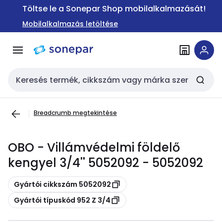
Ugrás a
Ugrás a
Töltse le a Sonepar Shop mobilalkalmazását!
navigációhoz
tartalomra
Mobilalkalmazás letöltése
Keresési bemenet
Breadcrumb megtekintése
OBO - Villámvédelmi földelő
kengyel 3/4'' 5052092 - 5052092
Másolás
Gyártói cikkszám 5052092
Másolás
Gyártói típuskód 952 Z 3/4