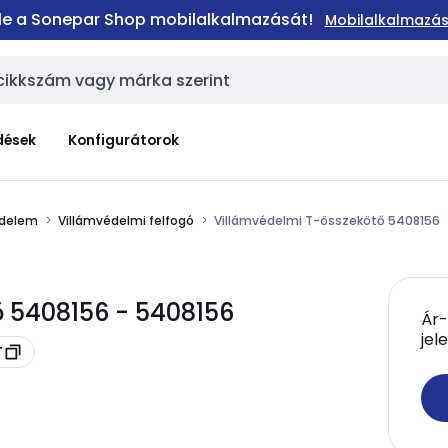
 le a Sonepar Shop mobilalkalmazását!
Mobilalkalmazás
dések
Konfigurátorok
édelem
Villámvédelmi felfogó
Villámvédelmi T-összekötő 5408156
 5408156 - 5408156
Ár-
jel
T