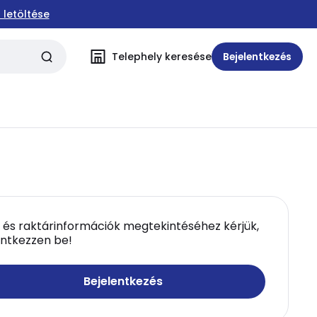
 letöltése
Telephely keresése
Bejelentkezés
 és raktárinformációk megtekintéséhez kérjük,
entkezzen be!
Bejelentkezés