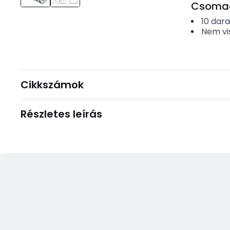
Csomago
10
dar
Nem vi
Cikkszámok
Részletes leírás