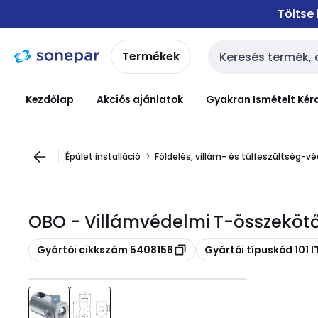
Ugrás a
Ugrás a
Töltse
navigációhoz
tartalomra
Termékek
Keresési bemenet
Kezdőlap
Akciós ajánlatok
Gyakran Ismételt Kér
Épület installáció
Földelés, villám- és túlfeszültség-v
OBO - Villámvédelmi T-összekötő
Másolás
Másolás
Gyártói cikkszám 5408156
Gyártói típuskód 101 I