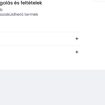
lás és feltételek
ab
sszaküldhető termék