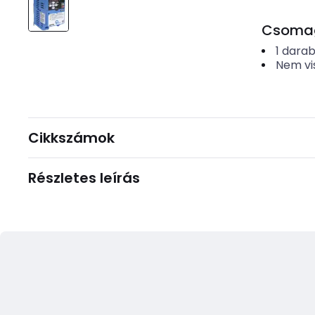
Csomago
1
dara
Nem vi
Cikkszámok
Részletes leírás