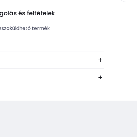
lás és feltételek
b
sszaküldhető termék