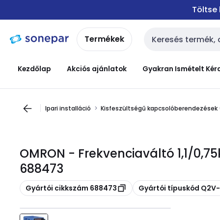
Ugrás a
Ugrás a
Töltse
navigációhoz
tartalomra
Termékek
Keresési bemenet
Kezdőlap
Akciós ajánlatok
Gyakran Ismételt Kér
Ipari installáció
Kisfeszültségű kapcsolóberendezések
OMRON - Frekvenciaváltó 1,1/0,7
688473
Másolás
Másolás
Gyártói cikkszám 688473
Gyártói típuskód Q2