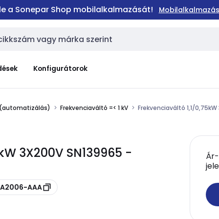
 le a Sonepar Shop mobilalkalmazását!
Mobilalkalmazás
dések
Konfigurátorok
 (automatizálás)
Frekvenciaváltó =< 1 kV
Frekvenciaváltó 1,1/0,75k
5kW 3X200V SN139965 -
Ár-
jel
V-A2006-AAA