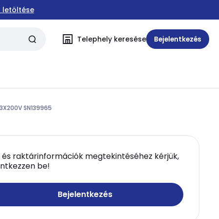
 letöltése
Telephely keresése
Bejelentkezés
W 3X200V SN139965
 és raktárinformációk megtekintéséhez kérjük,
entkezzen be!
Bejelentkezés