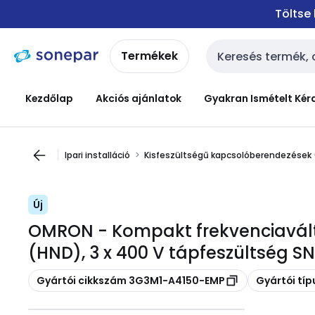
Ugrás a
Ugrás a
Töltse
navigációhoz
tartalomra
Termékek
Keresési bemenet
Kezdőlap
Akciós ajánlatok
Gyakran Ismételt Kér
Ipari installáció
Kisfeszültségű kapcsolóberendezések
Új
OMRON - Kompakt frekvenciaváltó
(HND), 3 x 400 V tápfeszültség 
Másolás
Másolás
Gyártói cikkszám 3G3M1-A4150-EMP
Gyártói tí