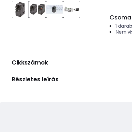
Csomago
1
dara
Nem vi
Cikkszámok
Részletes leírás