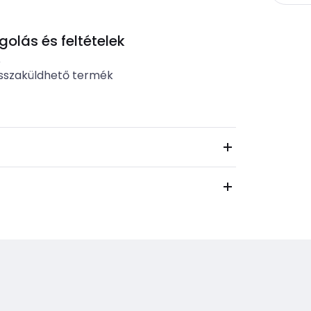
lás és feltételek
b
sszaküldhető termék