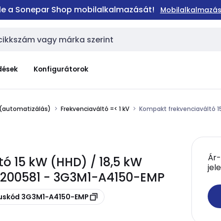
 le a Sonepar Shop mobilalkalmazását!
Mobilalkalmazás
dések
Konfigurátorok
 (automatizálás)
Frekvenciaváltó =< 1 kV
Kompakt frekvenciaváltó 15
Ár-
 15 kW (HHD) / 18,5 kW
jel
SN200581 - 3G3M1-A4150-EMP
puskód 3G3M1-A4150-EMP