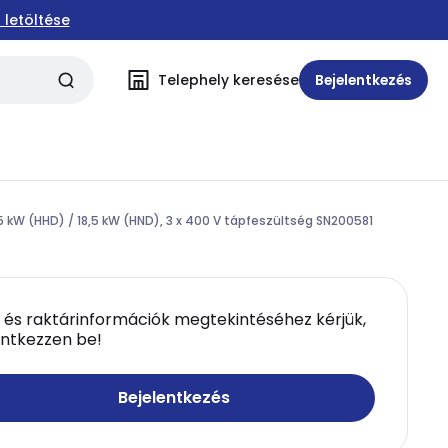
 letöltése
Telephely keresése
Bejelentkezés
 kW (HHD) / 18,5 kW (HND), 3 x 400 V tápfeszültség SN200581
 és raktárinformációk megtekintéséhez kérjük,
entkezzen be!
Bejelentkezés