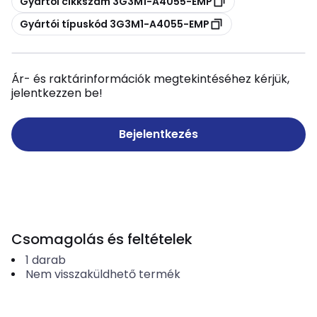
Gyártói cikkszám 3G3M1-A4055-EMP
Másolás
Gyártói típuskód 3G3M1-A4055-EMP
Ár- és raktárinformációk megtekintéséhez kérjük,
jelentkezzen be!
Bejelentkezés
Csomagolás és feltételek
1
darab
Nem visszaküldhető termék