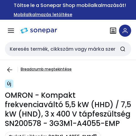
Ugrás a
Ugrás a
Töltse le a Sonepar Shop mobilalkalmazását!
navigációhoz
tartalomra
Mobilalkalmazás letöltése
Keresési bemenet
Breadcrumb megtekintése
Új
OMRON - Kompakt
frekvenciaváltó 5,5 kW (HHD) / 7,5
kW (HND), 3 x 400 V tápfeszültség
SN200578 - 3G3M1-A4055-EMP
Másolás