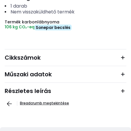
1
darab
Nem visszaküldhető termék
Termék karbonlábnyoma
106 kg CO₂-eq
Sonepar becslés
Cikkszámok
Műszaki adatok
Részletes leírás
Breadcrumb megtekintése