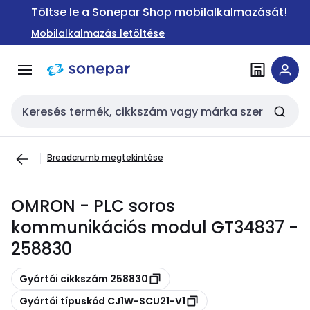
Ugrás a
Ugrás a
Töltse le a Sonepar Shop mobilalkalmazását!
navigációhoz
tartalomra
Mobilalkalmazás letöltése
Keresési bemenet
Breadcrumb megtekintése
OMRON - PLC soros
kommunikációs modul GT34837 -
258830
Másolás
Gyártói cikkszám 258830
Másolás
Gyártói típuskód CJ1W-SCU21-V1