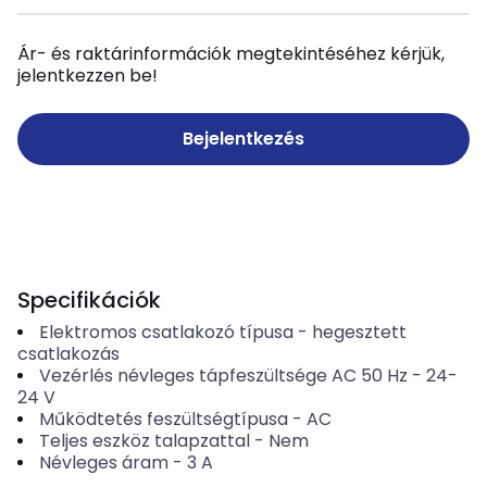
Ár- és raktárinformációk megtekintéséhez kérjük,
jelentkezzen be!
Bejelentkezés
Specifikációk
Elektromos csatlakozó típusa
-
hegesztett
csatlakozás
Vezérlés névleges tápfeszültsége AC 50 Hz
-
24-
24
V
Működtetés feszültségtípusa
-
AC
Teljes eszköz talapzattal
-
Nem
Névleges áram
-
3
A