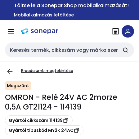
Ugrás a
Ugrás a
Töltse le a Sonepar Shop mobilalkalmazását!
navigációhoz
tartalomra
Mobilalkalmazás letöltése
Keresési bemenet
Breadcrumb megtekintése
Megszűnt
OMRON - Relé 24V AC 2morze
0,5A GT21124 - 114139
Másolás
Gyártói cikkszám 114139
Másolás
Gyártói típuskód MY2K 24AC