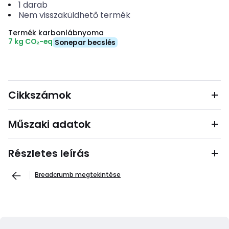
1
darab
Nem visszaküldhető termék
Termék karbonlábnyoma
7 kg CO₂-eq
Sonepar becslés
Cikkszámok
Műszaki adatok
Részletes leírás
Breadcrumb megtekintése