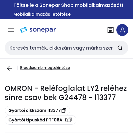
Ugrás a
Ugrás a
Töltse le a Sonepar Shop mobilalkalmazását!
navigációhoz
tartalomra
Mobilalkalmazás letöltése
Keresési bemenet
Breadcrumb megtekintése
OMRON - Reléfoglalat LY2 reléhez
sínre csav bek G24478 - 113377
Másolás
Gyártói cikkszám 113377
Másolás
Gyártói típuskód PTF08A-E