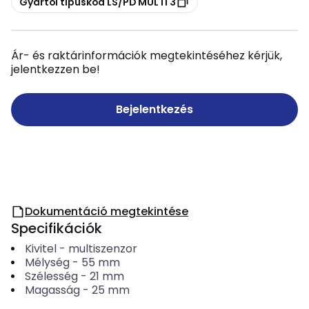
Gyártói típuskód LS/PD MULTI 3
Ár- és raktárinformációk megtekintéséhez kérjük,
jelentkezzen be!
Bejelentkezés
Dokumentáció megtekintése
Specifikációk
Kivitel
-
multiszenzor
Mélység
-
55
mm
Szélesség
-
21
mm
Magasság
-
25
mm