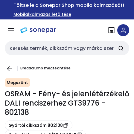
Ugrás a
Ugrás a
Töltse le a Sonepar Shop mobilalkalmazását!
navigációhoz
tartalomra
Mobilalkalmazás letöltése
Keresési bemenet
Breadcrumb megtekintése
Megszűnt
OSRAM - Fény- és jelenlétérzékelő
DALI rendszerhez GT39776 -
802138
Másolás
Gyártói cikkszám 802138
Másolás