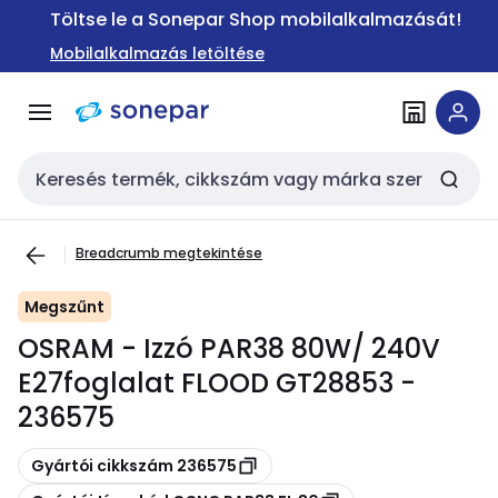
Ugrás a
Ugrás a
Töltse le a Sonepar Shop mobilalkalmazását!
navigációhoz
tartalomra
Mobilalkalmazás letöltése
Keresési bemenet
Breadcrumb megtekintése
Megszűnt
OSRAM - Izzó PAR38 80W/ 240V
E27foglalat FLOOD GT28853 -
236575
Másolás
Gyártói cikkszám 236575
Másolás