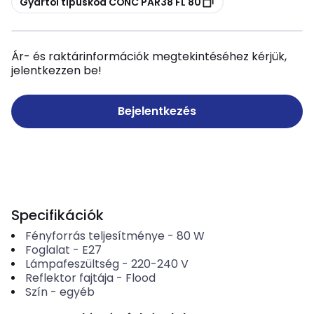
Gyártói típuskód CONC PAR38 FL 80
Ár- és raktárinformációk megtekintéséhez kérjük,
jelentkezzen be!
Bejelentkezés
Specifikációk
Fényforrás teljesítménye
-
80
W
Foglalat
-
E27
Lámpafeszültség
-
220-240
V
Reflektor fajtája
-
Flood
Szín
-
egyéb