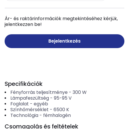
Ár- és raktárinformációk megtekintéséhez kérjük,
jelentkezzen be!
Bejelentkezés
Specifikációk
Fényforrás teljesítménye
-
300
W
Lámpafeszültség
-
95-95
V
Foglalat
-
egyéb
Színhőmérséklet
-
6500
K
Technológia
-
fémhalogén
Csomagolás és feltételek