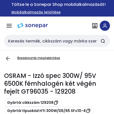
Ugrás a
Ugrás a
Töltse le a Sonepar Shop mobilalkalmazását!
navigációhoz
tartalomra
Mobilalkalmazás letöltése
Keresési bemenet
Breadcrumb megtekintése
OSRAM - Izzó spec 300W/ 95V
6500K fémhalogén két végén
fejelt GT96035 - 129208
Másolás
Gyártói cikkszám 129208
Másolás
Gyártói típuskód HTI 300W/D5/65 SFc10-4