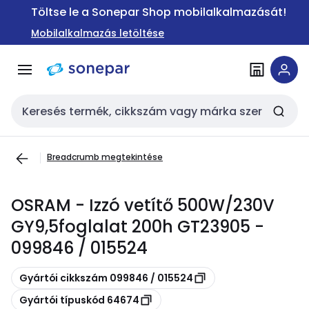
Ugrás a
Ugrás a
Töltse le a Sonepar Shop mobilalkalmazását!
navigációhoz
tartalomra
Mobilalkalmazás letöltése
Keresési bemenet
Breadcrumb megtekintése
OSRAM - Izzó vetítő 500W/230V
GY9,5foglalat 200h GT23905 -
099846 / 015524
Másolás
Gyártói cikkszám 099846 / 015524
Másolás
Gyártói típuskód 64674