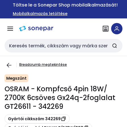
Ugrás a
Ugrás a
Töltse le a Sonepar Shop mobilalkalmazását!
navigációhoz
tartalomra
Mobilalkalmazás letöltése
Keresési bemenet
Breadcrumb megtekintése
Megszűnt
OSRAM - Kompfcső 4pin 18W/
2700K 6csöves Gx24q-2foglalat
GT26611 - 342269
Másolás
Gyártói cikkszám 342269
Másolás