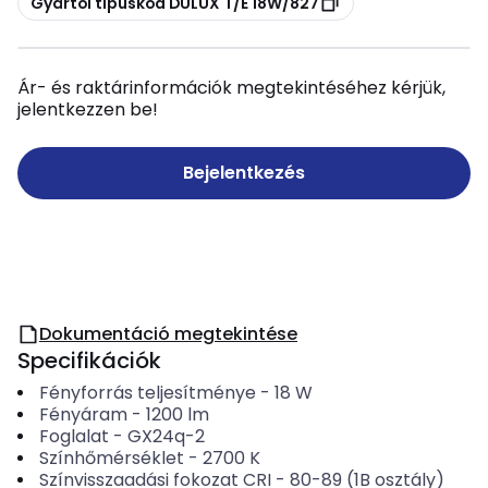
Gyártói típuskód DULUX T/E 18W/827
Ár- és raktárinformációk megtekintéséhez kérjük,
jelentkezzen be!
Bejelentkezés
Dokumentáció megtekintése
Specifikációk
Fényforrás teljesítménye
-
18
W
Fényáram
-
1200
lm
Foglalat
-
GX24q-2
Színhőmérséklet
-
2700
K
Színvisszaadási fokozat CRI
-
80-89 (1B osztály)