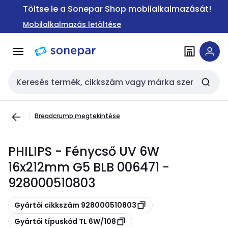
Ugrás a
Ugrás a
Töltse le a Sonepar Shop mobilalkalmazását!
navigációhoz
tartalomra
Mobilalkalmazás letöltése
Keresési bemenet
Breadcrumb megtekintése
PHILIPS - Fénycső UV 6W
16x212mm G5 BLB 006471 -
928000510803
Másolás
Gyártói cikkszám 928000510803
Másolás
Gyártói típuskód TL 6W/108