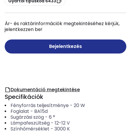
Gyártói típuskód 6433
Ár- és raktárinformációk megtekintéséhez kérjük,
jelentkezzen be!
Bejelentkezés
Dokumentáció megtekintése
Specifikációk
Fényforrás teljesítménye
-
20
W
Foglalat
-
BA15d
Sugárzási szög
-
6
°
Lámpafeszültség
-
12-12
V
Színhőmérséklet
-
3000
K