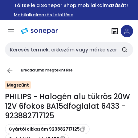
Ugrás a
Ugrás a
Töltse le a Sonepar Shop mobilalkalmazását!
navigációhoz
tartalomra
Mobilalkalmazás letöltése
Keresési bemenet
Breadcrumb megtekintése
Megszűnt
PHILIPS - Halogén alu tükrös 20W
12V 6fokos BA15dfoglalat 6433 -
923882717125
Másolás
Gyártói cikkszám 923882717125
Másolás