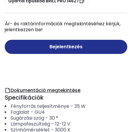
Gyártói típuskód BRILL PRO 14627
Ár- és raktárinformációk megtekintéséhez kérjük,
jelentkezzen be!
Bejelentkezés
Dokumentáció megtekintése
Specifikációk
Fényforrás teljesítménye
-
35
W
Foglalat
-
GU4
Sugárzási szög
-
30
°
Lámpafeszültség
-
12-12
V
Színhőmérséklet
-
3000
K