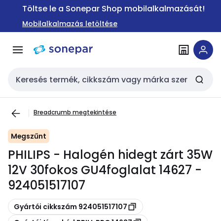
Ugrás a
Ugrás a
Töltse le a Sonepar Shop mobilalkalmazását!
navigációhoz
tartalomra
Mobilalkalmazás letöltése
Keresési bemenet
Breadcrumb megtekintése
Megszűnt
PHILIPS - Halogén hidegt zárt 35W
12V 30fokos GU4foglalat 14627 -
924051517107
Másolás
Gyártói cikkszám 924051517107
Másolás