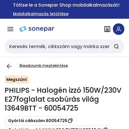
Ugrás a
Ugrás a
Töltse le a Sonepar Shop mobilalkalmazását!
navigációhoz
tartalomra
Mobilalkalmazás letöltése
Keresési bemenet
Breadcrumb megtekintése
Megszűnt
PHILIPS - Halogén izzó 150W/230V
E27foglalat csobúrás világ
13649BTT - 60054725
Másolás
Gyártói cikkszám 60054725
Másolás