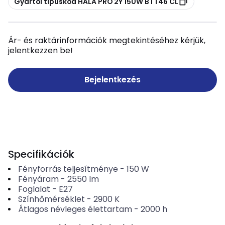
Gyártói típuskód HALA PRO 2Y 150W BTT46 CL
Ár- és raktárinformációk megtekintéséhez kérjük,
jelentkezzen be!
Bejelentkezés
Specifikációk
Fényforrás teljesítménye
-
150
W
Fényáram
-
2550
lm
Foglalat
-
E27
Színhőmérséklet
-
2900
K
Átlagos névleges élettartam
-
2000
h