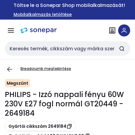
Ugrás a
Ugrás a
Töltse le a Sonepar Shop mobilalkalmazását!
navigációhoz
tartalomra
Mobilalkalmazás letöltése
Keresési bemenet
Breadcrumb megtekintése
Megszűnt
PHILIPS - Izzó nappali fényu 60W
230V E27 fogl normál GT20449 -
2649184
Másolás
Gyártói cikkszám 2649184
Másolás