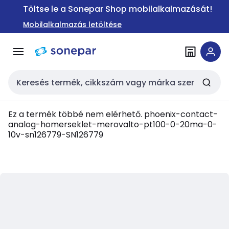
Ugrás a
Ugrás a
Töltse le a Sonepar Shop mobilalkalmazását!
navigációhoz
tartalomra
Mobilalkalmazás letöltése
Keresési bemenet
Ez a termék többé nem elérhető.
phoenix-contact-
analog-homerseklet-merovalto-pt100-0-20ma-0-
10v-sn126779-SN126779