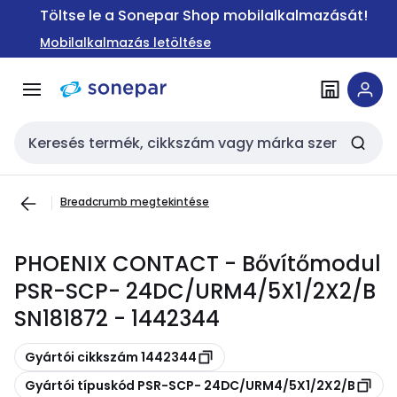
Ugrás a
Ugrás a
Töltse le a Sonepar Shop mobilalkalmazását!
navigációhoz
tartalomra
Mobilalkalmazás letöltése
Keresési bemenet
Breadcrumb megtekintése
PHOENIX CONTACT - Bővítőmodul
PSR-SCP- 24DC/URM4/5X1/2X2/B
SN181872 - 1442344
Másolás
Gyártói cikkszám 1442344
Másolás
Gyártói típuskód PSR-SCP- 24DC/URM4/5X1/2X2/B