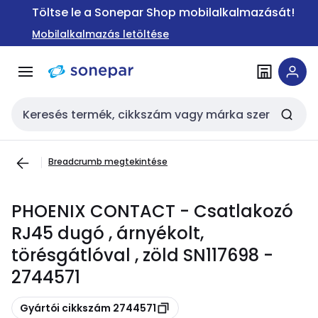
Ugrás a
Ugrás a
Töltse le a Sonepar Shop mobilalkalmazását!
navigációhoz
tartalomra
Mobilalkalmazás letöltése
Keresési bemenet
Breadcrumb megtekintése
PHOENIX CONTACT - Csatlakozó
RJ45 dugó , árnyékolt,
törésgátlóval , zöld SN117698 -
2744571
Másolás
Gyártói cikkszám 2744571