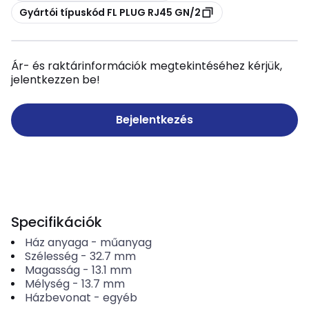
Másolás
Gyártói típuskód FL PLUG RJ45 GN/2
Ár- és raktárinformációk megtekintéséhez kérjük,
jelentkezzen be!
Bejelentkezés
Specifikációk
Ház anyaga
-
műanyag
Szélesség
-
32.7
mm
Magasság
-
13.1
mm
Mélység
-
13.7
mm
Házbevonat
-
egyéb