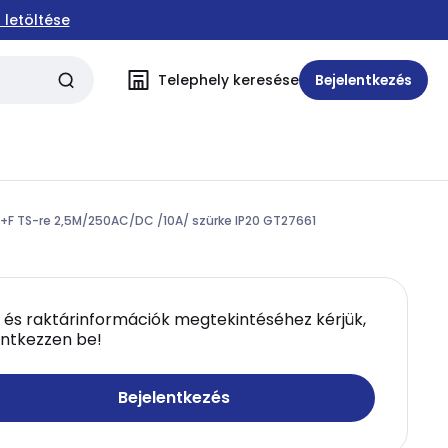
 letöltése
Telephely keresése
Bejelentkezés
P+F TS-re 2,5M/250AC/DC /10A/ szürke IP20 GT27661
 és raktárinformációk megtekintéséhez kérjük,
entkezzen be!
Bejelentkezés