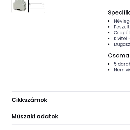
Specifi
Névleg
Feszült
Csapéó
Kivitel
Dugasz
Csomago
5
dara
Nem vi
Cikkszámok
Műszaki adatok