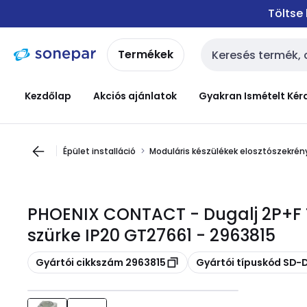
Ugrás a
Ugrás a
Töltse
navigációhoz
tartalomra
Termékek
Keresési bemenet
Kezdőlap
Akciós ajánlatok
Gyakran Ismételt Kér
Épület installáció
Moduláris készülékek elosztószekrény
PHOENIX CONTACT - Dugalj 2P+F 
szürke IP20 GT27661 - 2963815
Másolás
Másolás
Gyártói cikkszám 2963815
Gyártói típuskód SD-