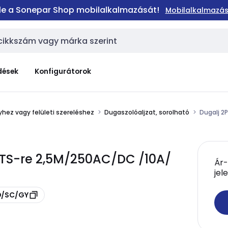
 le a Sonepar Shop mobilalkalmazását!
Mobilalkalmazás
dések
Konfigurátorok
hez vagy felületi szereléshez
Dugaszolóaljzat, sorolható
Dugalj 2
TS-re 2,5M/250AC/DC /10A/
Ár-
jel
D/SC/GY