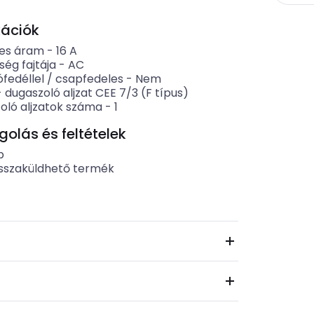
kációk
es áram
-
16
A
ség fajtája
-
AC
fedéllel / csapfedeles
-
Nem
-
dugaszoló aljzat CEE 7/3 (F típus)
oló aljzatok száma
-
1
lás és feltételek
b
sszaküldhető termék