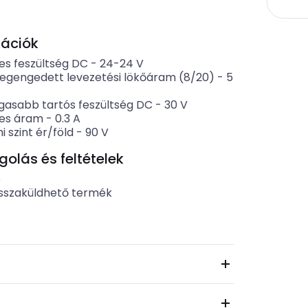
kációk
es feszültség DC
-
24-24
V
egengedett levezetési lökőáram (8/20)
-
5
asabb tartós feszültség DC
-
30
V
es áram
-
0.3
A
 szint ér/föld
-
90
V
lás és feltételek
b
sszaküldhető termék