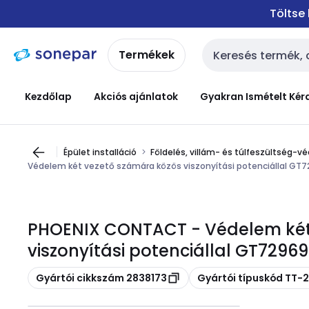
Ugrás a
Ugrás a
Töltse
navigációhoz
tartalomra
Termékek
Keresési bemenet
Kezdőlap
Akciós ajánlatok
Gyakran Ismételt Kér
Épület installáció
Földelés, villám- és túlfeszültség-v
Védelem két vezető számára közös viszonyítási potenciállal GT
PHOENIX CONTACT - Védelem két
viszonyítási potenciállal GT72969
Másolás
Másolás
Gyártói cikkszám 2838173
Gyártói típuskód TT-