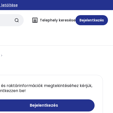
 letöltése
Telephely keresése
Bejelentkezés
 és raktárinformációk megtekintéséhez kérjük,
entkezzen be!
Bejelentkezés