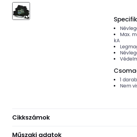
Specifi
Névleg
Max. m
kA
Legmag
Névleg
Védelmi
Csomago
1
dara
Nem vi
Cikkszámok
Műszaki adatok