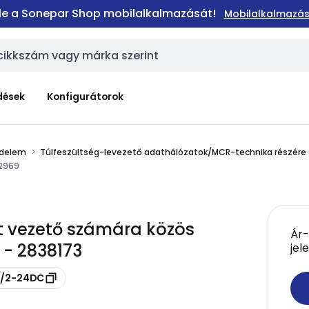
 le a Sonepar Shop mobilalkalmazását!
Mobilalkalmazás
dések
Konfigurátorok
édelem
Túlfeszültség-levezető adathálózatok/MCR-technika részére
72969
 vezető számára közös
Ár-
 - 2838173
jel
2/2-24DC