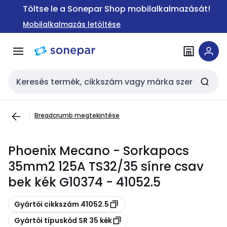
Ugrás a
Ugrás a
Töltse le a Sonepar Shop mobilalkalmazását!
navigációhoz
tartalomra
Mobilalkalmazás letöltése
Keresési bemenet
Breadcrumb megtekintése
Phoenix Mecano - Sorkapocs
35mm2 125A TS32/35 sínre csav
bek kék G10374 - 41052.5
Másolás
Gyártói cikkszám 41052.5
Másolás
Gyártói típuskód SR 35 kék