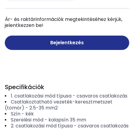
Ár- és raktárinformációk megtekintéséhez kérjük,
jelentkezzen be!
Bejelentkezés
Specifikációk
1. csatlakozási mód típusa
-
csavaros csatlakozás
Csatlakoztatható vezeték-keresztmetszet
(tömör)
-
2.5-35
mm2
Szín
-
kék
Szerelési mód
-
kalapsín 35 mm
2. csatlakozási mód típusa
-
csavaros csatlakozás