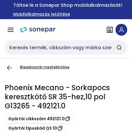
Ugrás a
Ugrás a
Töltse le a Sonepar Shop mobilalkalmazását!
navigációhoz
tartalomra
Mobilalkalmazás letöltése
Keresési bemenet
Breadcrumb megtekintése
Phoenix Mecano - Sorkapocs
keresztkötő SR 35-hez,10 pol
G13265 - 492121.0
Másolás
Gyártói cikkszám 492121.0
Másolás
Gyártói típuskód QS 10