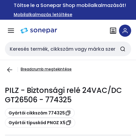
Ugrás a
Ugrás a
Töltse le a Sonepar Shop mobilalkalmazását!
navigációhoz
tartalomra
Mobilalkalmazás letöltése
Keresési bemenet
Breadcrumb megtekintése
PILZ - Biztonsági relé 24VAC/DC
GT26506 - 774325
Másolás
Gyártói cikkszám 774325
Másolás
Gyártói típuskód PNOZ X5