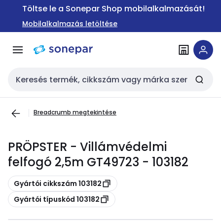
Ugrás a
Ugrás a
Töltse le a Sonepar Shop mobilalkalmazását!
navigációhoz
tartalomra
Mobilalkalmazás letöltése
Keresési bemenet
Breadcrumb megtekintése
PRÖPSTER - Villámvédelmi
felfogó 2,5m GT49723 - 103182
Másolás
Gyártói cikkszám 103182
Másolás
Gyártói típuskód 103182