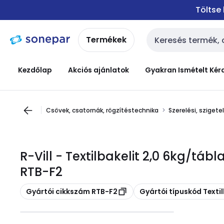
Ugrás a
Ugrás a
Töltse
navigációhoz
tartalomra
Termékek
Keresési bemenet
Kezdőlap
Akciós ajánlatok
Gyakran Ismételt Kér
Csövek, csatornák, rögzítéstechnika
Szerelési, sziget
R-Vill - Textilbakelit 2,0 6kg/tá
RTB-F2
Másolás
Másolás
Gyártói cikkszám RTB-F2
Gyártói típuskód Texti