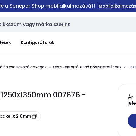
 le a Sonepar Shop mobilalkalmazását!
Mobilalkalmazás
dések
Konfigurátorok
elő és csatlakozó anyagok
Készüléktartó külső hőszigeteléshez
Text
bla1250x1350mm 007876 -
Ár-
jel
lbakelit 2,0mm