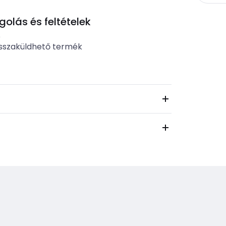
lás és feltételek
b
sszaküldhető termék