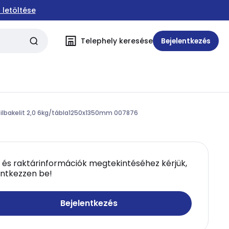
 letöltése
Telephely keresése
Bejelentkezés
ilbakelit 2,0 6kg/tábla1250x1350mm 007876
 és raktárinformációk megtekintéséhez kérjük,
entkezzen be!
Bejelentkezés