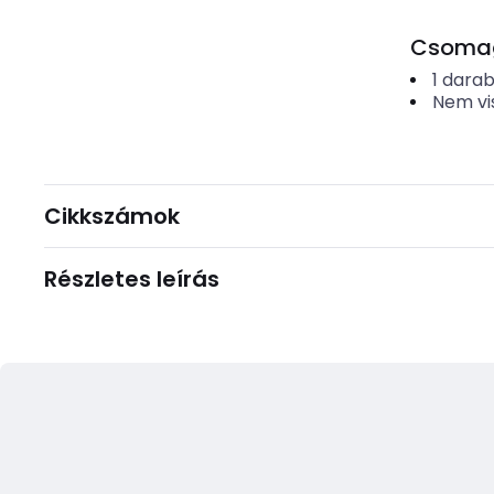
Csomago
1
dara
Nem vi
Cikkszámok
Részletes leírás