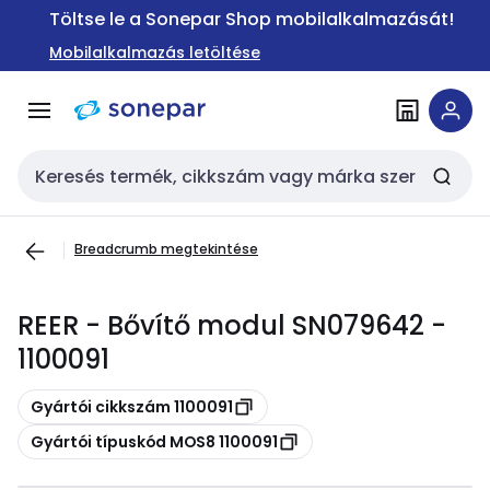
Ugrás a
Ugrás a
Töltse le a Sonepar Shop mobilalkalmazását!
navigációhoz
tartalomra
Mobilalkalmazás letöltése
Keresési bemenet
Breadcrumb megtekintése
REER - Bővítő modul SN079642 -
1100091
Másolás
Gyártói cikkszám 1100091
Másolás
Gyártói típuskód MOS8 1100091