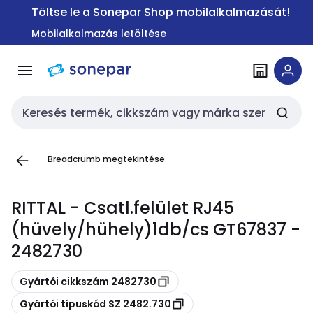
Ugrás a
Ugrás a
Töltse le a Sonepar Shop mobilalkalmazását!
navigációhoz
tartalomra
Mobilalkalmazás letöltése
Keresési bemenet
Breadcrumb megtekintése
RITTAL - Csatl.felület RJ45
(hüvely/hühely)1db/cs GT67837 -
2482730
Másolás
Gyártói cikkszám 2482730
Másolás
Gyártói típuskód SZ 2482.730