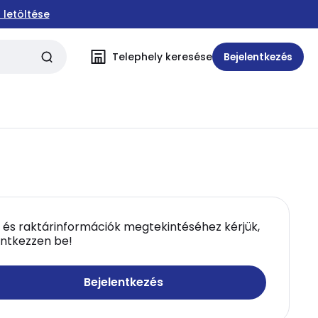
 letöltése
Telephely keresése
Bejelentkezés
 és raktárinformációk megtekintéséhez kérjük,
entkezzen be!
Bejelentkezés