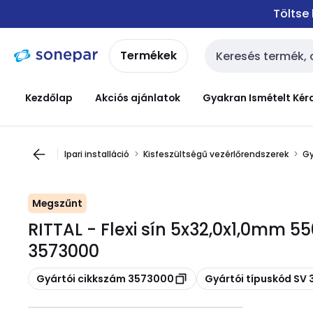
Ugrás a
Ugrás a
Töltse
navigációhoz
tartalomra
Termékek
Keresési bemenet
Kezdőlap
Akciós ajánlatok
Gyakran Ismételt Kér
Ipari installáció
Kisfeszültségű vezérlőrendszerek
Gy
Megszűnt
RITTAL - Flexi sín 5x32,0x1,0mm 
3573000
Másolás
Másolás
Gyártói cikkszám 3573000
Gyártói típuskód SV