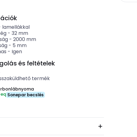
kációk
-
lamellákkal
ség
-
32
mm
ság
-
2000
mm
ság
-
5
mm
mas
-
Igen
lás és feltételek
b
sszaküldhető termék
arbonlábnyoma
-eq
Sonepar becslés