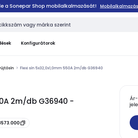
 le a Sonepar Shop mobilalkalmazását!
Mobilalkalmazás
dések
Konfigurátorok
űjtősín
Flexi sín 5x32,0x1,0mm 550A 2m/db G36940
Ár-
550A 2m/db G36940 -
jel
 3573.000