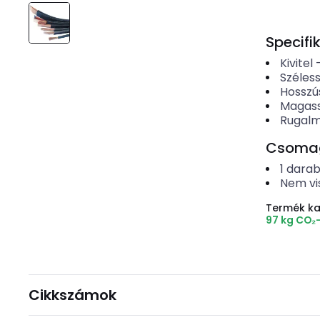
Specifi
Kivitel
Széles
Hosszú
Magas
Rugal
Csomago
1
dara
Nem vi
Termék k
97 kg CO₂
Cikkszámok