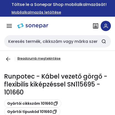
Ugrás a
Ugrás a
Töltse le a Sonepar Shop mobilalkalmazását!
navigációhoz
tartalomra
Mobilalkalmazás letöltése
Keresési bemenet
Breadcrumb megtekintése
Runpotec - Kábel vezető görgő -
flexibilis kiképzéssel SN115695 -
101660
Másolás
Gyártói cikkszám 101660
Másolás
Gyártói típuskód 101660