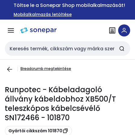
Ugrás a
Ugrás a
Töltse le a Sonepar Shop mobilalkalmazását!
navigációhoz
tartalomra
Mobilalkalmazás letöltése
Keresési bemenet
Breadcrumb megtekintése
Runpotec - Kábeladagoló
állvány kábeldobhoz XB500/T
teleszkópos kábelcsévélő
SN172466 - 101870
Másolás
Gyártói cikkszám 101870