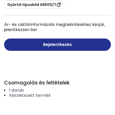
Másolás
Gyártói típuskód XB500/T
Ár- és raktárinformációk megtekintéséhez kérjük,
jelentkezzen be!
Bejelentkezés
Csomagolás és feltételek
1
darab
Készletezett termék