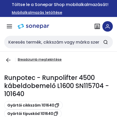
Ugrás a
Ugrás a
Töltse le a Sonepar Shop mobilalkalmazását!
navigációhoz
tartalomra
Mobilalkalmazás letöltése
Keresési bemenet
Breadcrumb megtekintése
Runpotec - Runpolifter 4500
kábeldobemelő L1600 SN115704 -
101640
Másolás
Gyártói cikkszám 101640
Másolás
Gyártói típuskód 101640