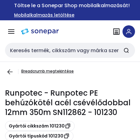
Ugrás a
Ugrás a
Töltse le a Sonepar Shop mobilalkalmazását!
navigációhoz
tartalomra
Mobilalkalmazás letöltése
Keresési bemenet
Breadcrumb megtekintése
Runpotec - Runpotec PE
behúzókötél acél csévélődobbal
12mm 350m SN112862 - 101230
Másolás
Gyártói cikkszám 101230
Másolás
Gyártói típuskód 101230