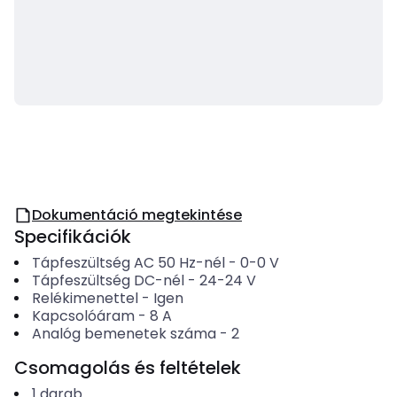
Dokumentáció megtekintése
Specifikációk
Tápfeszültség AC 50 Hz-nél
-
0-0
V
Tápfeszültség DC-nél
-
24-24
V
Relékimenettel
-
Igen
Kapcsolóáram
-
8
A
Analóg bemenetek száma
-
2
Csomagolás és feltételek
1
darab