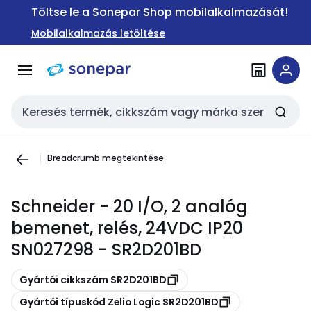
Ugrás a
Ugrás a
Töltse le a Sonepar Shop mobilalkalmazását!
navigációhoz
tartalomra
Mobilalkalmazás letöltése
Keresési bemenet
Breadcrumb megtekintése
Schneider - 20 I/O, 2 analóg
bemenet, relés, 24VDC IP20
SN027298 - SR2D201BD
Másolás
Gyártói cikkszám SR2D201BD
Másolás
Gyártói típuskód Zelio Logic SR2D201BD