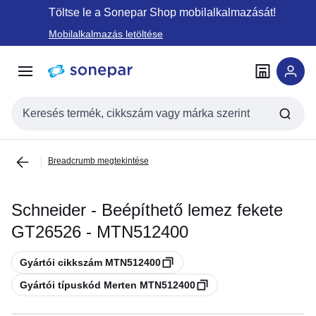
Ugrás a
Ugrás a
Töltse le a Sonepar Shop mobilalkalmazását!
navigációhoz
tartalomra
Mobilalkalmazás letöltése
Keresési bemenet
Breadcrumb megtekintése
Schneider - Beépíthető lemez fekete
GT26526 - MTN512400
Másolás
Gyártói cikkszám MTN512400
Másolás
Gyártói típuskód Merten MTN512400