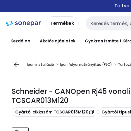
Ugrás a
Ugrás a
Töltse
navigációhoz
tartalomra
Termékek
Keresési bemenet
Kezdőlap
Akciós ajánlatok
Gyakran Ismételt Kér
Ipari installáció
Ipari folyamatirányítás (PLC)
Tartoz
Schneider - CANOpen Rj45 vonali
TCSCAR013M120
Másolás
Másolás
Gyártói cikkszám TCSCAR013M120
Gyártói típu