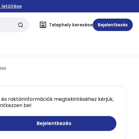
 letöltése
Telephely keresése
Bejelentkezés
4366
 és raktárinformációk megtekintéséhez kérjük,
entkezzen be!
Bejelentkezés