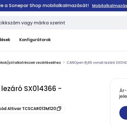
 le a Sonepar Shop mobilalkalmazását!
Mobilalkalmazás
dések
Konfigurátorok
ékok/pótalkatrészek vezérlésekhez
CANOpen Rj45 vonali lezáró SX01
 lezáró SX014366 -
Ár-
jel
skód Altivar TCSCAR013M120