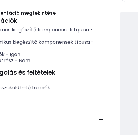
entáció megtekintése
kációk
omos kiegészítő komponensek típusa
-
ikus kiegészítő komponensek típusa
-
ék
-
Igen
atrész
-
Nem
lás és feltételek
b
sszaküldhető termék