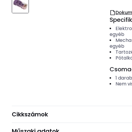
Dokum
Specifi
Elektr
egyéb
Mechan
egyéb
Tartoz
Pótalk
Csomago
1
dara
Nem vi
Cikkszámok
Műszaki adatok