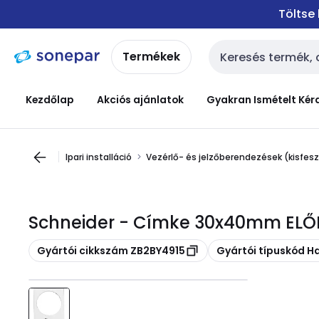
Ugrás a
Ugrás a
Töltse
navigációhoz
tartalomra
Termékek
Keresési bemenet
Kezdőlap
Akciós ajánlatok
Gyakran Ismételt Kér
Ipari installáció
Vezérlő- és jelzőberendezések (kisfes
Schneider - Címke 30x40mm ELŐR
Másolás
Másolás
Gyártói cikkszám ZB2BY4915
Gyártói típuskód 