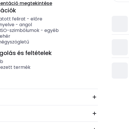
entáció megtekintése
kációk
tott felirat
-
előre
 nyelve
-
angol
t ISO-szimbólumok
-
egyéb
fehér
négyszögletű
lás és feltételek
ab
tezett termék