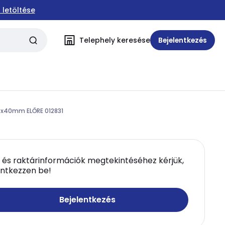
 letöltése
Telephely keresése
Bejelentkezés
x40mm ELŐRE 012831
 és raktárinformációk megtekintéséhez kérjük,
entkezzen be!
Bejelentkezés