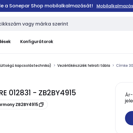
 le a Sonepar Shop mobilalkalmazását!
Mobilalkalmazás
dések
Konfigurátorok
zültségű kapcsolástechnika)
Vezérlőkészülék felirati tábla
Címke 30
E 012831 - ZB2BY4915
Ár-
jel
Harmony ZB2BY4915