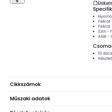
Dokum
Specifi
Nyomta
Felirat
Felira
Szín
-
Alak
-
Csomago
10
dar
Készle
Cikkszámok
Műszaki adatok