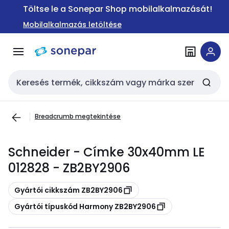
Ugrás a
Ugrás a
Töltse le a Sonepar Shop mobilalkalmazását!
navigációhoz
tartalomra
Mobilalkalmazás letöltése
Keresési bemenet
Breadcrumb megtekintése
Schneider - Címke 30x40mm LE
012828 - ZB2BY2906
Másolás
Gyártói cikkszám ZB2BY2906
Másolás
Gyártói típuskód Harmony ZB2BY2906