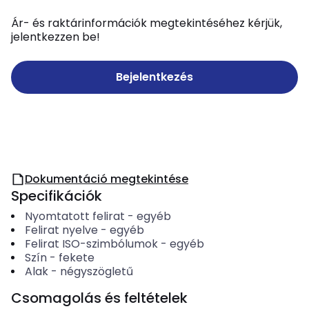
Ár- és raktárinformációk megtekintéséhez kérjük,
jelentkezzen be!
Bejelentkezés
Dokumentáció megtekintése
Specifikációk
Nyomtatott felirat
-
egyéb
Felirat nyelve
-
egyéb
Felirat ISO-szimbólumok
-
egyéb
Szín
-
fekete
Alak
-
négyszögletű
Csomagolás és feltételek