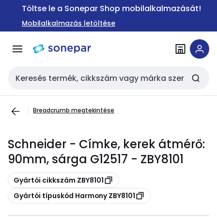
Ugrás a
Ugrás a
Töltse le a Sonepar Shop mobilalkalmazását!
navigációhoz
tartalomra
Mobilalkalmazás letöltése
Keresési bemenet
Breadcrumb megtekintése
Schneider - Címke, kerek átmérő:
90mm, sárga G12517 - ZBY8101
Másolás
Gyártói cikkszám ZBY8101
Másolás
Gyártói típuskód Harmony ZBY8101