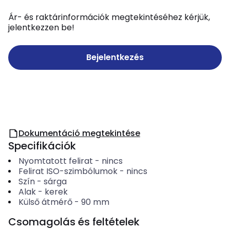
Ár- és raktárinformációk megtekintéséhez kérjük,
jelentkezzen be!
Bejelentkezés
Dokumentáció megtekintése
Specifikációk
Nyomtatott felirat
-
nincs
Felirat ISO-szimbólumok
-
nincs
Szín
-
sárga
Alak
-
kerek
Külső átmérő
-
90
mm
Csomagolás és feltételek