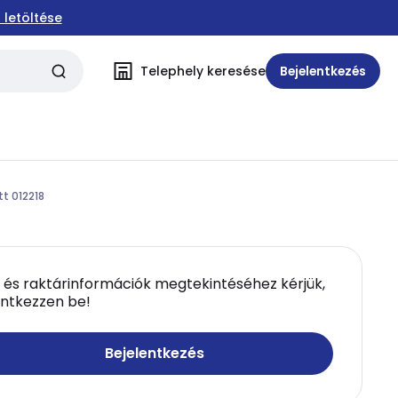
 letöltése
Telephely keresése
Bejelentkezés
t 012218
 és raktárinformációk megtekintéséhez kérjük,
entkezzen be!
Bejelentkezés