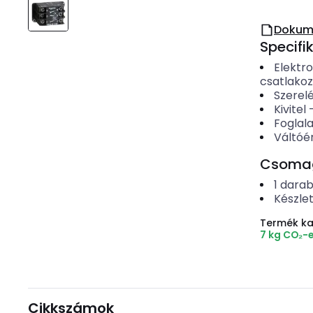
Dokum
Specifi
Elektr
csatlako
Szerel
Kivitel
Foglala
Váltóé
Csomago
1
dara
Készle
Termék k
7 kg CO₂-
Cikkszámok