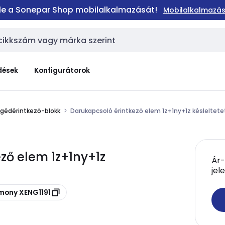
 le a Sonepar Shop mobilalkalmazását!
Mobilalkalmazás
dések
Konfigurátorok
gédérintkező-blokk
Darukapcsoló érintkező elem 1z+1ny+1z késleltetet
ző elem 1z+1ny+1z
Ár-
jel
mony XENG1191