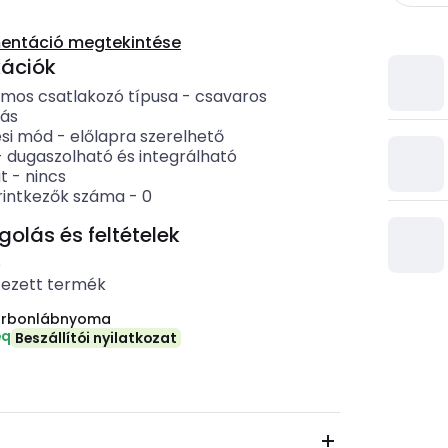
entáció megtekintése
kációk
omos csatlakozó típusa
-
csavaros
zás
ési mód
-
előlapra szerelhető
-
dugaszolható és integrálható
t
-
nincs
rintkezők száma
-
0
lás és feltételek
b
tezett termék
arbonlábnyoma
eq
Beszállítói nyilatkozat