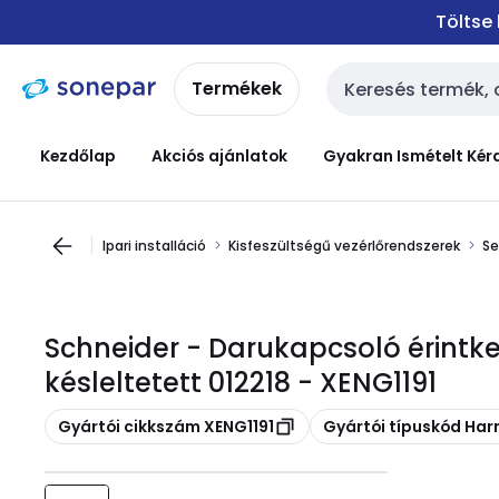
Ugrás a
Ugrás a
Töltse
navigációhoz
tartalomra
Termékek
Keresési bemenet
Kezdőlap
Akciós ajánlatok
Gyakran Ismételt Kér
Ipari installáció
Kisfeszültségű vezérlőrendszerek
Se
Schneider - Darukapcsoló érintke
késleltetett 012218 - XENG1191
Másolás
Másolás
Gyártói cikkszám XENG1191
Gyártói típuskód Har