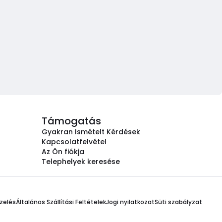
Támogatás
Gyakran Ismételt Kérdések
Kapcsolatfelvétel
Az Ön fiókja
Telephelyek keresése
zelés
Általános Szállítási Feltételek
Jogi nyilatkozat
Süti szabályzat