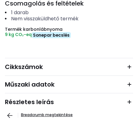
Csomagolás és feltételek
1
darab
Nem visszaküldhető termék
Termék karbonlábnyoma
9 kg CO₂-eq
Sonepar becslés
Cikkszámok
Műszaki adatok
Részletes leírás
Breadcrumb megtekintése