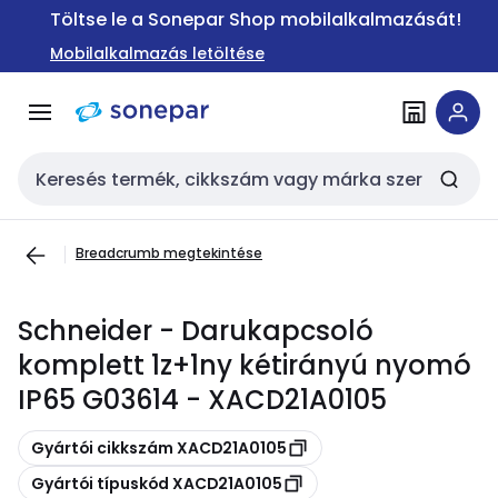
Ugrás a
Ugrás a
Töltse le a Sonepar Shop mobilalkalmazását!
navigációhoz
tartalomra
Mobilalkalmazás letöltése
Keresési bemenet
Breadcrumb megtekintése
Schneider - Darukapcsoló
komplett 1z+1ny kétirányú nyomó
IP65 G03614 - XACD21A0105
Másolás
Gyártói cikkszám XACD21A0105
Másolás
Gyártói típuskód XACD21A0105