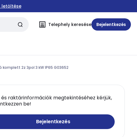
 letöltése
Telephely keresése
Bejelentkezés
ó komplett 2z 3pol 3 kW IP65 G03652
 és raktárinformációk megtekintéséhez kérjük,
entkezzen be!
Bejelentkezés