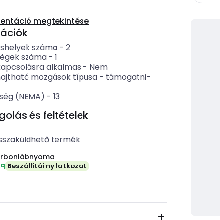
entáció megtekintése
kációk
shelyek száma
-
2
ségek száma
-
1
kapcsolásra alkalmas
-
Nem
ajtható mozgások típusa
-
támogatni-
ség (NEMA)
-
13
lás és feltételek
b
sszaküldhető termék
arbonlábnyoma
eq
Beszállítói nyilatkozat