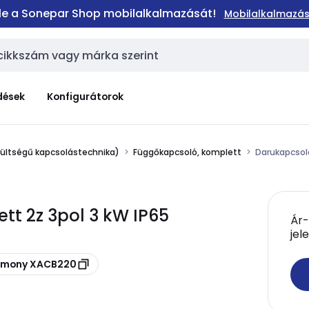
 le a Sonepar Shop mobilalkalmazását!
Mobilalkalmazás
dések
Konfigurátorok
zültségű kapcsolástechnika)
Függőkapcsoló, komplett
Darukapcsol
tt 2z 3pol 3 kW IP65
Ár-
jel
armony XACB220