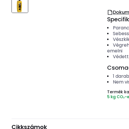
Dokum
Specifi
Paranc
Sebes
Vészki
Végreh
emelni
Védett
Csomago
1
dara
Nem vi
Termék k
5 kg CO₂-
Cikkszámok