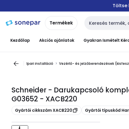
Ugrás a
Ugrás a
Töltse
navigációhoz
tartalomra
Termékek
Keresési bemenet
Kezdőlap
Akciós ajánlatok
Gyakran Ismételt Kér
Ipari installáció
Vezérlő- és jelzőberendezések (kisfes
Schneider - Darukapcsoló komple
G03652 - XACB220
Másolás
Másolás
Gyártói cikkszám XACB220
Gyártói típuskód H