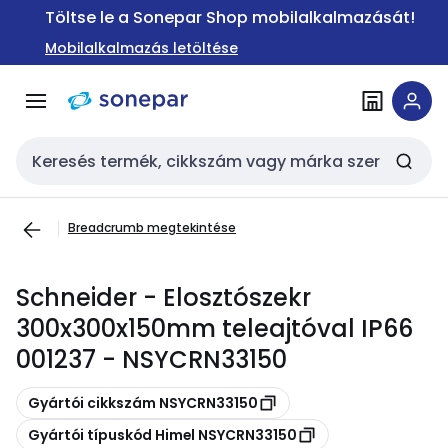
Ugrás a
Ugrás a
Töltse le a Sonepar Shop mobilalkalmazását!
navigációhoz
tartalomra
Mobilalkalmazás letöltése
Keresési bemenet
Breadcrumb megtekintése
Schneider - Elosztószekr
300x300x150mm teleajtóval IP66
001237 - NSYCRN33150
Másolás
Gyártói cikkszám NSYCRN33150
Másolás
Gyártói típuskód Himel NSYCRN33150