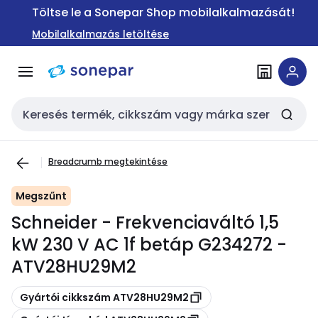
Ugrás a
Ugrás a
Töltse le a Sonepar Shop mobilalkalmazását!
navigációhoz
tartalomra
Mobilalkalmazás letöltése
Keresési bemenet
Breadcrumb megtekintése
Megszűnt
Schneider - Frekvenciaváltó 1,5
kW 230 V AC 1f betáp G234272 -
ATV28HU29M2
Másolás
Gyártói cikkszám ATV28HU29M2
Másolás