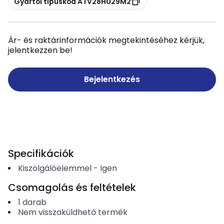
Gyártói típuskód ATV28HU29M2
Ár- és raktárinformációk megtekintéséhez kérjük,
jelentkezzen be!
Bejelentkezés
Specifikációk
Kiszolgálóelemmel
-
Igen
Csomagolás és feltételek
1
darab
Nem visszaküldhető termék